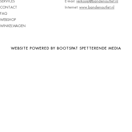
SERVICES
E-mail:
verkoop@bandenoutlet.nl
BRIDGESTONE
CONTACT
Internet:
www.bandenoutlet.nl
FAQ
BRIWAY
WEBSHOP
CEAT
WINKELWAGEN
CHAMP
CHAOYANG
WEBSITE POWERED BY BOOTSPAT SPETTERENDE MEDIA
CHENG SHIN
CHENGSHIN
COMPASS
CONTINENTAL
COOPER
DEBICA
DIVERSEN
DONGFENG
DOUBLE COIN