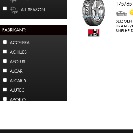
175/65
ALL SEASON
SEIZOEN
DRAAGV
FABRIKANT:
SNELHEID
ACCELERA
ACHILLES
AEOLUS
ALCAR
ALCAR 5
ALUTEC
APOLLO
ARCTIC CLAW
ARROWSPEED
ATLAS