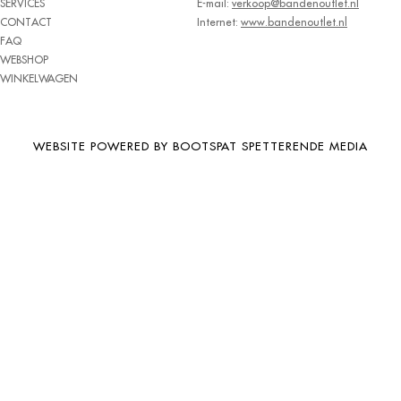
SERVICES
E-mail:
verkoop@bandenoutlet.nl
BRIDGESTONE
CONTACT
Internet:
www.bandenoutlet.nl
FAQ
BRIWAY
WEBSHOP
CEAT
WINKELWAGEN
CHAMP
CHAOYANG
WEBSITE POWERED BY BOOTSPAT SPETTERENDE MEDIA
CHENG SHIN
CHENGSHIN
COMPASS
CONTINENTAL
COOPER
DEBICA
DIVERSEN
DONGFENG
DOUBLE COIN