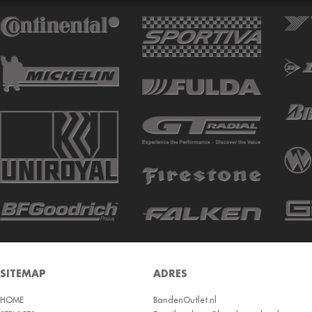
ATTURO
AUTOGREEN
AUTOGRIP
AUTOGUARD
AVON
BARUM
BARUM W
BCT
BELSHINA
BF GOODRICH
BFGOODRICH
BKT
SITEMAP
ADRES
BOTO
HOME
BRIDGESTON
BandenOutlet.nl