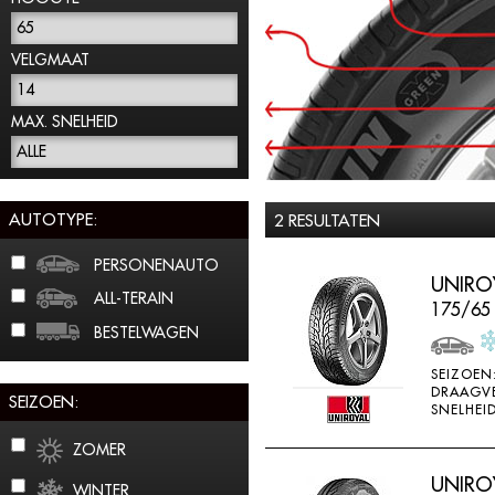
65
VELGMAAT
14
MAX. SNELHEID
ALLE
AUTOTYPE:
2 RESULTATEN
PERSONENAUTO
UNIROY
ALL-TERAIN
175/65
BESTELWAGEN
SEIZOEN
DRAAGV
SEIZOEN:
SNELHEID
ZOMER
UNIROY
WINTER