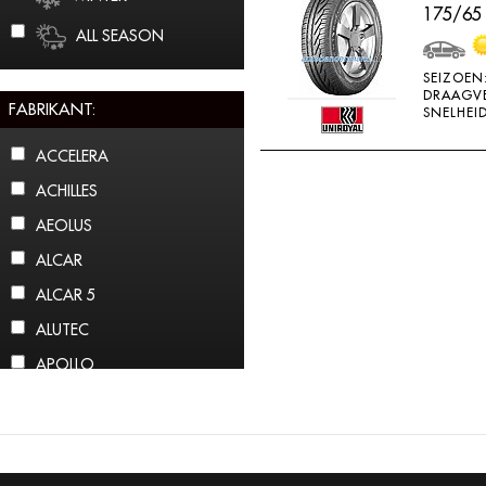
175/65
ALL SEASON
SEIZOEN
DRAAGV
FABRIKANT:
SNELHEID
ACCELERA
ACHILLES
AEOLUS
ALCAR
ALCAR 5
ALUTEC
APOLLO
ARCTIC CLAW
ARROWSPEED
ATLAS