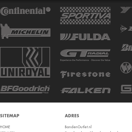
ATTURO
AUTOGREEN
AUTOGRIP
AUTOGUARD
AVON
BARUM
BARUM W
BCT
BELSHINA
BF GOODRICH
BFGOODRICH
BKT
SITEMAP
ADRES
BOTO
HOME
BRIDGESTON
BandenOutlet.nl