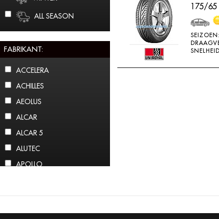
175/65
ALL SEASON
SEIZOEN
DRAAGV
FABRIKANT:
SNELHEID
ACCELERA
ACHILLES
AEOLUS
ALCAR
ALCAR 5
ALUTEC
APOLLO
ARCTIC CLAW
ARROWSPEED
ATLAS