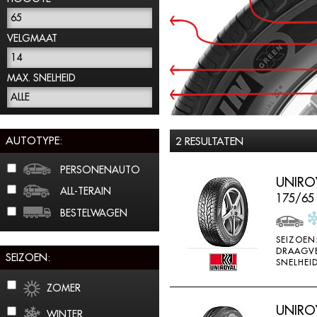
65
VELGMAAT
14
MAX. SNELHEID
ALLE
AUTOTYPE:
2 RESULTATEN
PERSONENAUTO
UNIROY
ALL-TERAIN
175/65
BESTELWAGEN
SEIZOEN
DRAAGV
SEIZOEN:
SNELHEID
ZOMER
UNIROY
WINTER