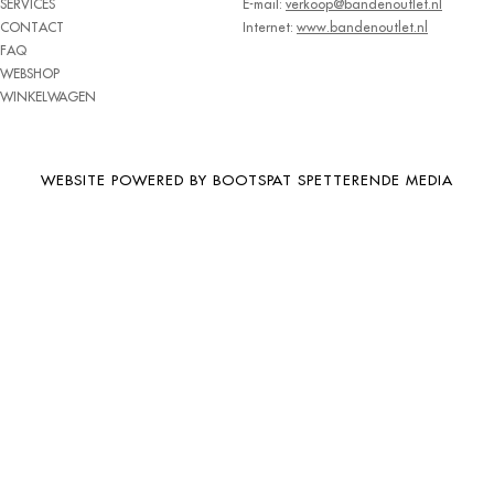
SERVICES
E-mail:
verkoop@bandenoutlet.nl
BRIDGESTONE
CONTACT
Internet:
www.bandenoutlet.nl
FAQ
BRIWAY
WEBSHOP
CEAT
WINKELWAGEN
CHAMP
CHAOYANG
WEBSITE POWERED BY BOOTSPAT SPETTERENDE MEDIA
CHENG SHIN
CHENGSHIN
COMPASS
CONTINENTAL
COOPER
DEBICA
DIVERSEN
DONGFENG
DOUBLE COIN