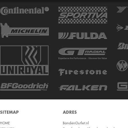
ATTURO
AUTOGREEN
AUTOGRIP
AUTOGUARD
AVON
BARUM
BARUM W
BCT
BELSHINA
BF GOODRICH
BFGOODRICH
BKT
SITEMAP
ADRES
BOTO
HOME
BRIDGESTON
BandenOutlet.nl