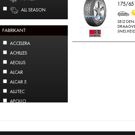
175/65
ALL SEASON
SEIZOEN
DRAAGV
FABRIKANT:
SNELHEID
ACCELERA
ACHILLES
AEOLUS
ALCAR
ALCAR 5
ALUTEC
APOLLO
ARCTIC CLAW
ARROWSPEED
ATLAS