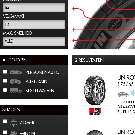
65
VELGMAAT
14
MAX. SNELHEID
ALLE
AUTOTYPE:
2 RESULTATEN
PERSONENAUTO
UNIROY
ALL-TERAIN
175/65
BESTELWAGEN
SEIZOEN
DRAAGV
SEIZOEN:
SNELHEID
ZOMER
UNIROY
WINTER