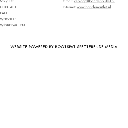
SERVICES
E-mail:
verkoop@bandenoutlet.nl
BRIDGESTONE
CONTACT
Internet:
www.bandenoutlet.nl
FAQ
BRIWAY
WEBSHOP
CEAT
WINKELWAGEN
CHAMP
CHAOYANG
WEBSITE POWERED BY BOOTSPAT SPETTERENDE MEDIA
CHENG SHIN
CHENGSHIN
COMPASS
CONTINENTAL
COOPER
DEBICA
DIVERSEN
DONGFENG
DOUBLE COIN