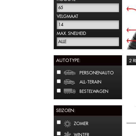
65
VELGMAAT
14
MAX. SNELHEID
ALLE
AUTOTYPE:
2 
PERSONENAUTO
ALL-TERAIN
BESTELWAGEN
SEIZOEN:
ZOMER
WINTER