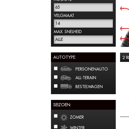
65
VELGMAAT
14
MAX. SNELHEID
ALLE
AUTOTYPE:
2 
PERSONENAUTO
ALL-TERAIN
BESTELWAGEN
SEIZOEN:
ZOMER
WINTER