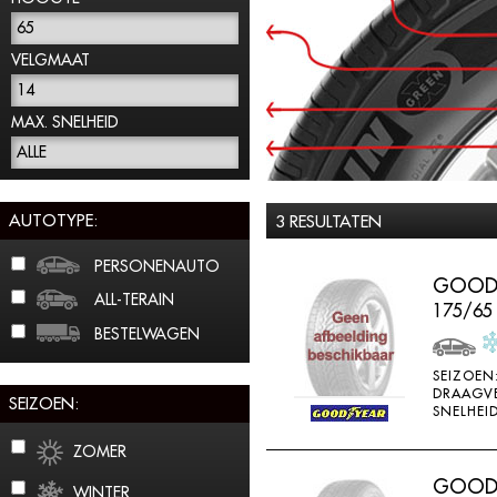
65
VELGMAAT
14
MAX. SNELHEID
ALLE
AUTOTYPE:
3 RESULTATEN
PERSONENAUTO
GOODY
ALL-TERAIN
175/65
BESTELWAGEN
SEIZOEN
DRAAGV
SEIZOEN:
SNELHEID
ZOMER
GOODY
WINTER