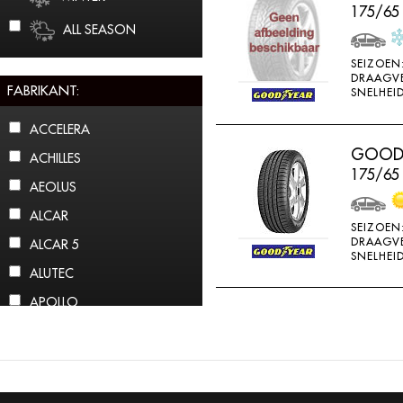
175/65
ALL SEASON
SEIZOEN
DRAAGV
FABRIKANT:
SNELHEID
ACCELERA
GOODY
ACHILLES
175/65
AEOLUS
ALCAR
SEIZOEN
DRAAGV
ALCAR 5
SNELHEID
ALUTEC
APOLLO
ARCTIC CLAW
ARROWSPEED
ATLAS