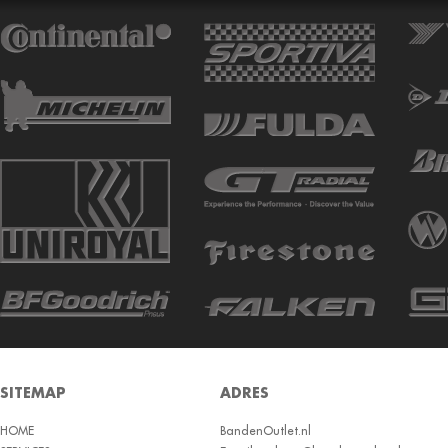
ATTURO
AUTOGREEN
AUTOGRIP
AUTOGUARD
AVON
BARUM
BARUM W
BCT
BELSHINA
BF GOODRICH
BFGOODRICH
BKT
SITEMAP
ADRES
BOTO
HOME
BRIDGESTON
BandenOutlet.nl