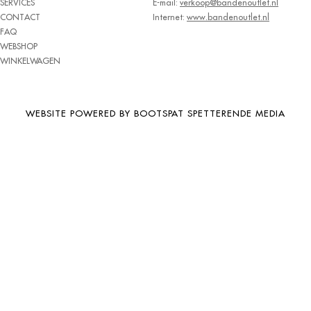
SERVICES
E-mail:
verkoop@bandenoutlet.nl
BRIDGESTONE
CONTACT
Internet:
www.bandenoutlet.nl
FAQ
BRIWAY
WEBSHOP
CEAT
WINKELWAGEN
CHAMP
CHAOYANG
WEBSITE POWERED BY BOOTSPAT SPETTERENDE MEDIA
CHENG SHIN
CHENGSHIN
COMPASS
CONTINENTAL
COOPER
DEBICA
DIVERSEN
DONGFENG
DOUBLE COIN