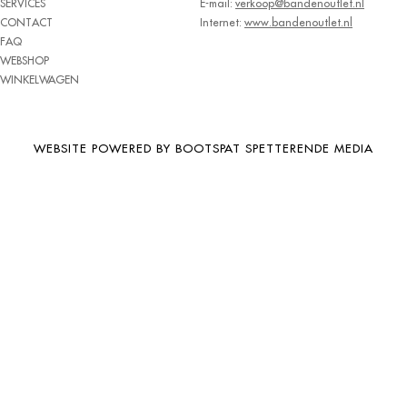
SERVICES
E-mail:
verkoop@bandenoutlet.nl
BRIDGESTONE
CONTACT
Internet:
www.bandenoutlet.nl
FAQ
BRIWAY
WEBSHOP
CEAT
WINKELWAGEN
CHAMP
CHAOYANG
WEBSITE POWERED BY BOOTSPAT SPETTERENDE MEDIA
CHENG SHIN
CHENGSHIN
COMPASS
CONTINENTAL
COOPER
DEBICA
DIVERSEN
DONGFENG
DOUBLE COIN