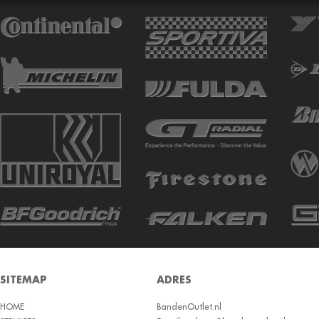
ATTURO
AUTOGREEN
AUTOGRIP
AUTOGUARD
AVON
BARUM
BARUM W
BCT
BELSHINA
BF GOODRICH
BFGOODRICH
BKT
SITEMAP
ADRES
BOTO
HOME
BRIDGESTON
BandenOutlet.nl