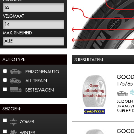
65
VELGMAAT
14
MAX. SNELHEID
ALLE
AUTOTYPE:
3 RESULTATEN
PERSONENAUTO
GOODY
ALL-TERAIN
175/65
BESTELWAGEN
SEIZOEN
DRAAGV
SEIZOEN:
SNELHEID
ZOMER
GOODY
WINTER