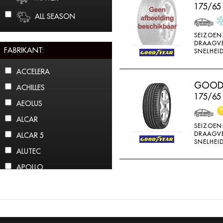
175/65
ALL SEASON
SEIZOEN
DRAAGV
FABRIKANT:
SNELHEID
ACCELERA
GOODY
ACHILLES
175/65
AEOLUS
ALCAR
SEIZOEN
DRAAGV
ALCAR 5
SNELHEID
ALUTEC
APOLLO
ARCTIC CLAW
ARROWSPEED
ATLAS