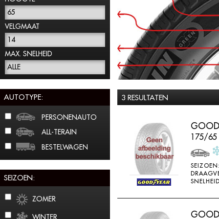
65
VELGMAAT
14
MAX. SNELHEID
ALLE
AUTOTYPE:
3 RESULTATEN
PERSONENAUTO
GOODY
ALL-TERAIN
175/65
BESTELWAGEN
SEIZOEN
DRAAGV
SEIZOEN:
SNELHEID
ZOMER
GOODY
WINTER