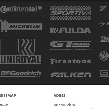
ATTURO
AUTOGREEN
AUTOGRIP
AUTOGUARD
AVON
BARUM
BARUM W
BCT
BELSHINA
BF GOODRICH
BFGOODRICH
BKT
SITEMAP
ADRES
BOTO
HOME
BRIDGESTON
BandenOutlet.nl