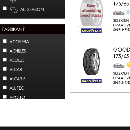
175/65
ALL SEASON
SEIZOEN
DRAAGV
FABRIKANT:
SNELHEID
ACCELERA
GOODY
ACHILLES
175/65
AEOLUS
ALCAR
SEIZOEN
DRAAGV
ALCAR 5
SNELHEID
ALUTEC
APOLLO
ARCTIC CLAW
ARROWSPEED
ATLAS