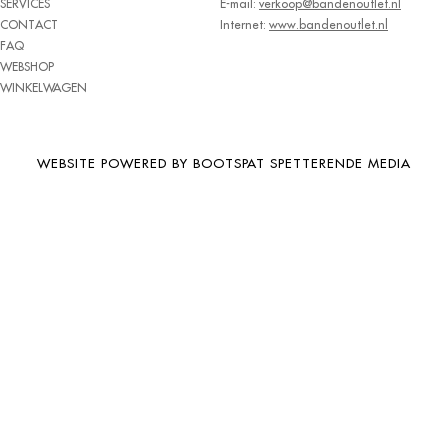
SERVICES
E-mail:
verkoop@bandenoutlet.nl
BRIDGESTONE
CONTACT
Internet:
www.bandenoutlet.nl
FAQ
BRIWAY
WEBSHOP
CEAT
WINKELWAGEN
CHAMP
CHAOYANG
WEBSITE POWERED BY BOOTSPAT SPETTERENDE MEDIA
CHENG SHIN
CHENGSHIN
COMPASS
CONTINENTAL
COOPER
DEBICA
DIVERSEN
DONGFENG
DOUBLE COIN