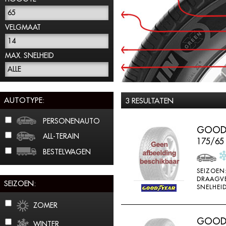
65
VELGMAAT
14
MAX. SNELHEID
ALLE
AUTOTYPE:
3 RESULTATEN
PERSONENAUTO
GOODY
ALL-TERAIN
175/65
BESTELWAGEN
SEIZOEN
DRAAGV
SEIZOEN:
SNELHEID
ZOMER
GOODY
WINTER