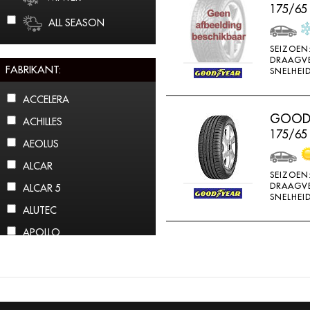
175/65
ALL SEASON
SEIZOEN
DRAAGV
FABRIKANT:
SNELHEID
ACCELERA
GOODY
ACHILLES
175/65
AEOLUS
ALCAR
SEIZOEN
DRAAGV
ALCAR 5
SNELHEID
ALUTEC
APOLLO
ARCTIC CLAW
ARROWSPEED
ATLAS