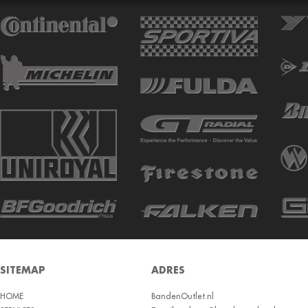
ATTURO
AUTOGREEN
AUTOGRIP
AUTOGUARD
AVON
BARUM
BARUM W
BCT
BELSHINA
BF GOODRICH
BFGOODRICH
BKT
SITEMAP
ADRES
BOTO
HOME
BRIDGESTON
BandenOutlet.nl