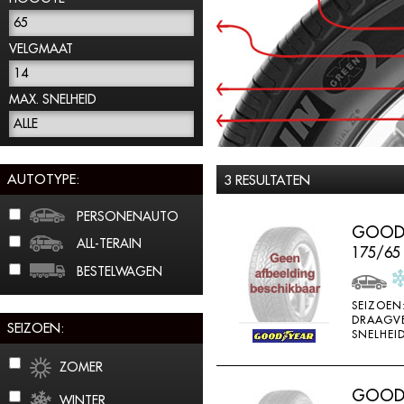
65
VELGMAAT
14
MAX. SNELHEID
ALLE
AUTOTYPE:
3 RESULTATEN
PERSONENAUTO
GOODY
ALL-TERAIN
175/65
BESTELWAGEN
SEIZOEN
DRAAGV
SEIZOEN:
SNELHEID
ZOMER
GOODY
WINTER