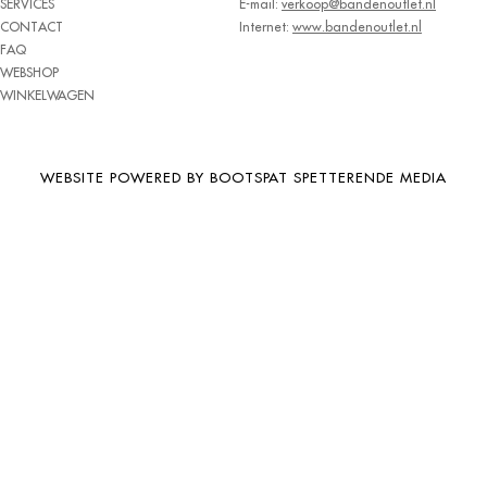
SERVICES
E-mail:
verkoop@bandenoutlet.nl
BRIDGESTONE
CONTACT
Internet:
www.bandenoutlet.nl
FAQ
BRIWAY
WEBSHOP
CEAT
WINKELWAGEN
CHAMP
CHAOYANG
WEBSITE POWERED BY BOOTSPAT SPETTERENDE MEDIA
CHENG SHIN
CHENGSHIN
COMPASS
CONTINENTAL
COOPER
DEBICA
DIVERSEN
DONGFENG
DOUBLE COIN