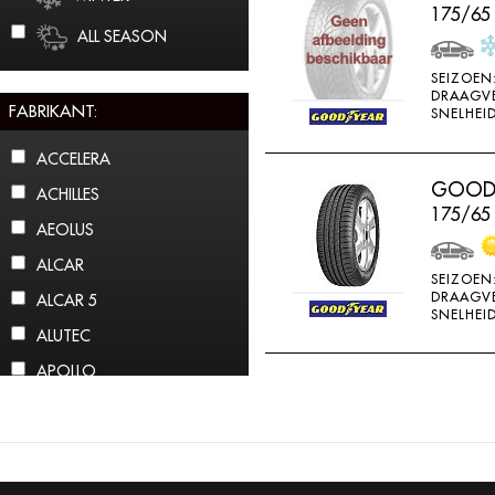
175/65
ALL SEASON
SEIZOEN
DRAAGV
FABRIKANT:
SNELHEID
ACCELERA
GOODY
ACHILLES
175/65
AEOLUS
ALCAR
SEIZOEN
DRAAGV
ALCAR 5
SNELHEID
ALUTEC
APOLLO
ARCTIC CLAW
ARROWSPEED
ATLAS