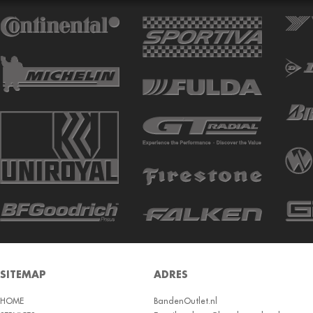
ATTURO
AUTOGREEN
AUTOGRIP
AUTOGUARD
AVON
BARUM
BARUM W
BCT
BELSHINA
BF GOODRICH
BFGOODRICH
BKT
SITEMAP
ADRES
BOTO
HOME
BRIDGESTON
BandenOutlet.nl